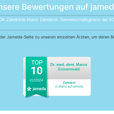
nsere Bewertungen auf jamed
OK Zahnklinik Mainz Zahnärztl. Gemeinschaftspraxis der A
uf der Jameda-Seite zu unseren einzelnen Ärzten, um deren 
Dr. med. dent. Marco
Grünenwald
01/2024
Zahnarzt
in Mainz auf jameda